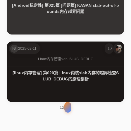
[Android稳定性] 第025篇 [问题篇] KASAN slab-out-of-b
ounds内存越界问题
2025-02-11
Linux内存管理
slab
SLUB_DEBUG
[linux内存管理] 第020篇 Linux内核slab内存的越界检查S
LUB_DEBUG的原理剖析
1
2