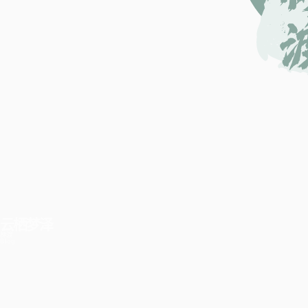
云栖梦泽
林渡
Blog