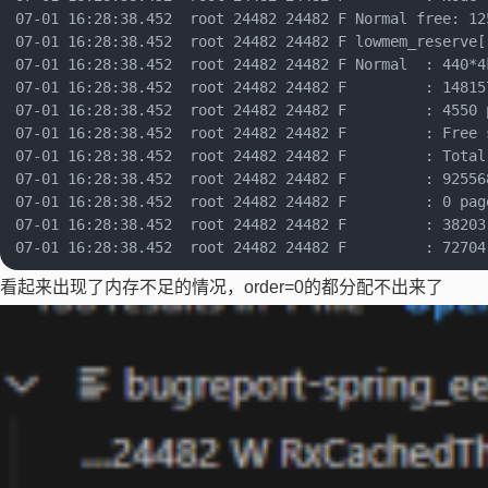
07-01 16:28:38.452  root 24482 24482 F Normal free: 12
07-01 16:28:38.452  root 24482 24482 F lowmem_reserve[]
07-01 16:28:38.452  root 24482 24482 F Normal  : 440*4
07-01 16:28:38.452  root 24482 24482 F         : 14815
07-01 16:28:38.452  root 24482 24482 F         : 4550 
07-01 16:28:38.452  root 24482 24482 F         : Free s
07-01 16:28:38.452  root 24482 24482 F         : Total 
07-01 16:28:38.452  root 24482 24482 F         : 925568
07-01 16:28:38.452  root 24482 24482 F         : 0 pag
07-01 16:28:38.452  root 24482 24482 F         : 38203 
看起来出现了内存不足的情况，order=0的都分配不出来了