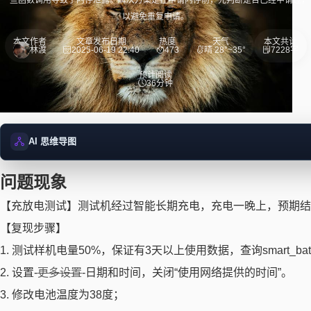
一些函数调用导致了内存泄露。解决方案是在申请内存前，先判断是否已经申请过，
以避免重复申请。
本文作者
文章发布日期
热度
天气
本文共计
林渡
2025-06-19 22:40
473
晴 28°~35°
7228字
预计阅读
36分钟
AI 思维导图
问题现象
正在加载思维导图...
【充放电测试】测试机经过智能长期充电，充电一晚上，预期结
【复现步骤】
1. 测试样机电量50%，保证有3天以上使⽤数据，查询smart_batt
2. 设置-
更多设置
-⽇期和时间，关闭“使⽤⽹络提供的时间”。
3. 修改电池温度为38度；