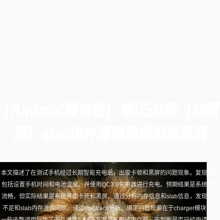
[Android稳定性] 第050篇 [问题
篇] slab内存泄露造成设备黑屏
Android稳定性
slab
slabtrace
本文描述了在测试手机经过长期智能充电后，出现卡顿和黑屏的问题现象。复现步骤
包括设置手机时间和电池温度，并使用QC3.0充电器进行充电。预期结果是系统界面
流畅，但实际结果是系统界面卡死和黑屏。通过分析内存信息和slab信息，发现内存
不足和slab内存泄露问题。通过slabtrace分析，确定问题根源在于charger模块中的