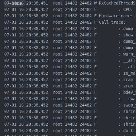
07-01 16:28:38.451  root 24482 24482 W RxCachedThreadS
07-01 16:28:38.452  root 24482 24482 F         : CPU: 
07-01 16:28:38.452  root 24482 24482 F Hardware name: 
07-01 16:28:38.452  root 24482 24482 F Call trace:  

07-01 16:28:38.452  root 24482 24482 F         : dump_
07-01 16:28:38.452  root 24482 24482 F         : show_s
07-01 16:28:38.452  root 24482 24482 F         : dump_
07-01 16:28:38.452  root 24482 24482 F         : dump_s
07-01 16:28:38.452  root 24482 24482 F         : warn_a
07-01 16:28:38.452  root 24482 24482 F         : __all
07-01 16:28:38.452  root 24482 24482 F         : __all
07-01 16:28:38.452  root 24482 24482 F         : zs_ma
07-01 16:28:38.452  root 24482 24482 F         : zram_
07-01 16:28:38.452  root 24482 24482 F         : zram_
07-01 16:28:38.452  root 24482 24482 F         : bdev_
07-01 16:28:38.452  root 24482 24482 F         : __swa
07-01 16:28:38.452  root 24482 24482 F         : swap_
07-01 16:28:38.452  root 24482 24482 F         : shrin
07-01 16:28:38.452  root 24482 24482 F         : shrin
07-01 16:28:38.452  root 24482 24482 F         : shrin
07-01 16:28:38.452  root 24482 24482 F         : do_tr