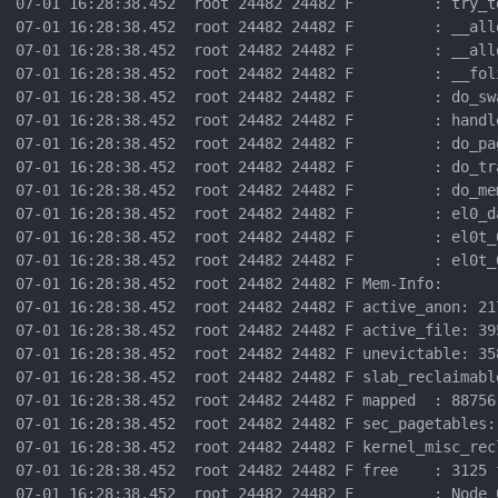
07-01 16:28:38.452  root 24482 24482 F         : try_t
07-01 16:28:38.452  root 24482 24482 F         : __all
07-01 16:28:38.452  root 24482 24482 F         : __all
07-01 16:28:38.452  root 24482 24482 F         : __foli
07-01 16:28:38.452  root 24482 24482 F         : do_sw
07-01 16:28:38.452  root 24482 24482 F         : handl
07-01 16:28:38.452  root 24482 24482 F         : do_pa
07-01 16:28:38.452  root 24482 24482 F         : do_tr
07-01 16:28:38.452  root 24482 24482 F         : do_mem
07-01 16:28:38.452  root 24482 24482 F         : el0_da
07-01 16:28:38.452  root 24482 24482 F         : el0t_
07-01 16:28:38.452  root 24482 24482 F         : el0t_
07-01 16:28:38.452  root 24482 24482 F Mem-Info:  

07-01 16:28:38.452  root 24482 24482 F active_anon: 21
07-01 16:28:38.452  root 24482 24482 F active_file: 39
07-01 16:28:38.452  root 24482 24482 F unevictable: 35
07-01 16:28:38.452  root 24482 24482 F slab_reclaimabl
07-01 16:28:38.452  root 24482 24482 F mapped  : 88756
07-01 16:28:38.452  root 24482 24482 F sec_pagetables: 
07-01 16:28:38.452  root 24482 24482 F kernel_misc_recl
07-01 16:28:38.452  root 24482 24482 F free    : 3125 
07-01 16:28:38.452  root 24482 24482 F         : Node 