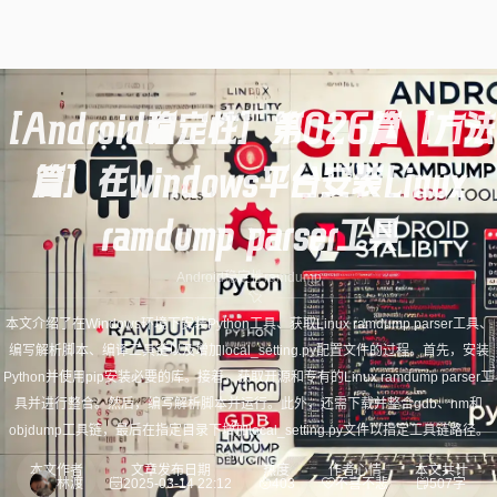
[Android稳定性] 第026篇 [方法
篇] 在windows平台安装Linux
ramdump parser工具
Android稳定性
ramdump
本文介绍了在Windows环境下安装Python工具、获取Linux ramdump parser工具、
编写解析脚本、编译工具链以及增加local_setting.py配置文件的过程。首先，安装
Python并使用pip安装必要的库。接着，获取开源和专有的Linux ramdump parser工
具并进行整合。然后，编写解析脚本并运行。此外，还需下载并整合gdb、nm和
objdump工具链，最后在指定目录下增加local_setting.py文件以指定工具链路径。
本文作者
文章发布日期
热度
作者心情
本文共计
林渡
2025-03-14 22:12
403
不喜不悲
507字