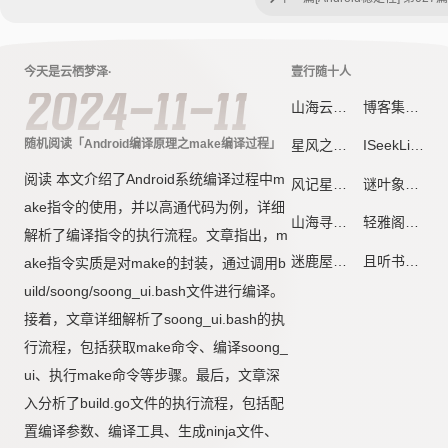
今天是云栖梦泽·
壹行随十人
2024-11-11
山海云栈
博客集市
随机阅读「Android编译原理之make编译过程」
星风之痕
ISeekLife
阅读 本文介绍了Android系统编译过程中m
风记星辰
谜叶象限 - 每一片叶子，都是未完成的坐标系
ake指令的使用，并以高通代码为例，详细
山海寻川
轻雅阁
解析了编译指令的执行流程。文章指出，m
迷鹿屋
且听书吟 - 诗与梦想的远方
ake指令实质是对make的封装，通过调用b
uild/soong/soong_ui.bash文件进行编译。
接着，文章详细解析了soong_ui.bash的执
行流程，包括获取make命令、编译soong_
ui、执行make命令等步骤。最后，文章深
入分析了build.go文件的执行流程，包括配
置编译参数、编译工具、生成ninja文件、