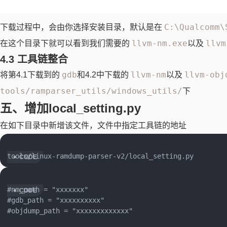
C:\Qualcomm\
下载过程中，会由你选择安装目录，默认是在
llvm-nm.exe
llvm
在这个目录下就可以看到我们需要的
以及
4.3 工具链整合
gdb
llvm-nm
llvm-obj
将第4.1下载到的
和4.2中下载的
以及
tools/ramparser_utils/windows_utils/
下
五、增加local_setting.py
在如下目录中新增该文件，文件中指定工具链的地址
#nm_path = "xxxxxxx"

#gdb_path = "xxxxxxxxxx"

#objdump_path = "xxxxxxxxxxxxx"
