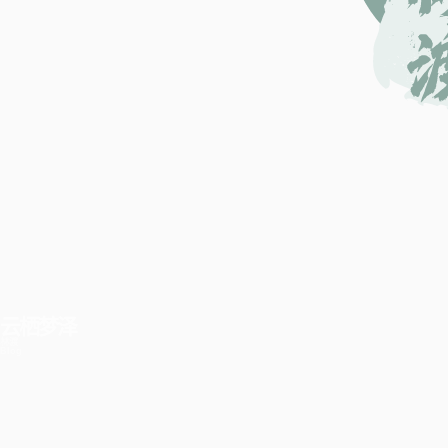
云栖梦泽
林渡
Blog