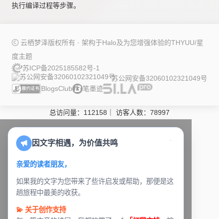
执行编译过程等步骤。
云栖梦泽版权所有 · 架构于
Halo
及为您增强体验的
THYUU/星
度
主题
苏ICP备2025185582号-1
苏公网安备32060102321049号
BlogsClub
笔墨迹
总访问量：
112158
｜
访客人数：
78997
因文字相遇，为价值共鸣
亲爱的读者朋友，
如果我的文字为您带来了些许启发或帮助，那便是这
趟旅程中最美的收获。
💫 关于创作支持