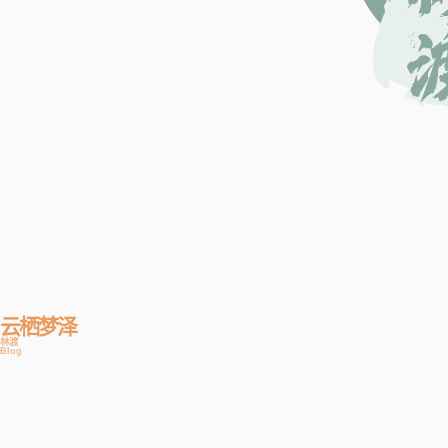
云栖梦泽
林渡
Blog