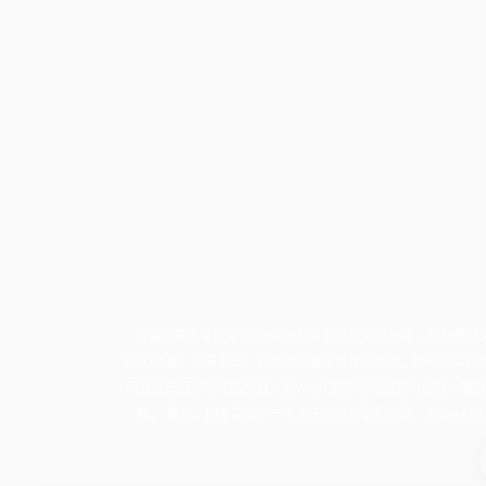
这篇文章主要讨论了Linux内核中的线程调度策略，特别是针
CPU资源。文章指出，调度器是基于事件驱动的，而不是实时监
所有过去运行时间的负载，而WALT则将时间划分为窗口，通
载。 最后，作者提出了一个关于任务分配的问题：在Big.L
封
面
图
加