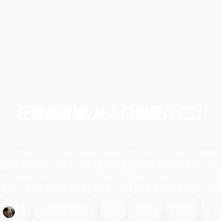
任务调度器：从入门到放弃（二）
Linux内核
schedule
对多核异构架构（如Big.Little）的任务分配问题。作者分析了CFS（完全公平调
控所有线程的状态，这导致了调度策略的实际效果与理论模型之间存在差异。 此外，文章
过统计线程在每个窗口的运行时间来计算负载。两种模型各有优缺点，PELT可能对非周
ittle架构下，是否应该严格遵循“大任务跑大核，小任务跑小核”的原则。文章指出，
本文作者
文章发布日期
热度
本文共计
预计阅读
林渡
2025-07-10 16:27
419
3478字
17分钟