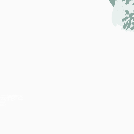
云栖梦泽
林渡
Blog