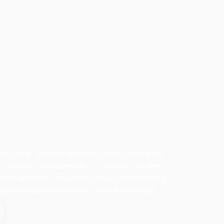
度器）的工作原理，包括如何根据线程的优先级和虚拟运行时来分配
还介绍了两种负载跟踪模型：PELT和WALT。PELT考虑了
期性负载不够敏感，而WALT可能会因为窗口划分而低估某些负
这取决于任务的负载和CPU的能效曲线，并非所有情况下都适用。