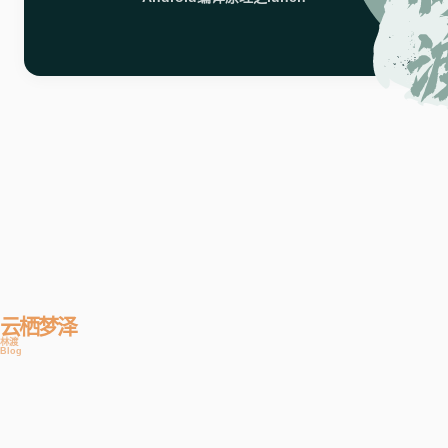
云栖梦泽
林渡
Blog