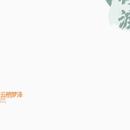
云栖梦泽
林渡
Blog