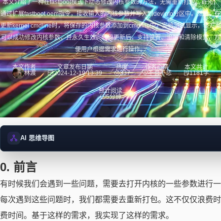
本文介绍了一种在fastboot模式下动态修改内核参数的方法，无需重新打包。首先，
通过扩展fastboot oem指令，接收输入的内核参数并写入到devinfo分区中。然后，在
更新kernel cmdline时，将保存的内核参数添加到cmdline中。实验测试显示，该方案
可以成功修改内核参数，并永久生效。代码更新后，支持设置、追加和清除模式，方
便用户根据需求进行操作。
本文作者
文章发布日期
热度
作者心情
本文共计
林渡
2024-12-19 13:39
337
不喜不悲
1181字
预计阅读
5分钟
AI 思维导图
0. 前言
正在加载思维导图...
有时候我们会遇到一些问题，需要去打开内核的一些参数进行一
每次遇到这些问题时，我们都需要去重新打包。这不仅仅浪费时
费时间。基于这样的需求，我实现了这样的需求。