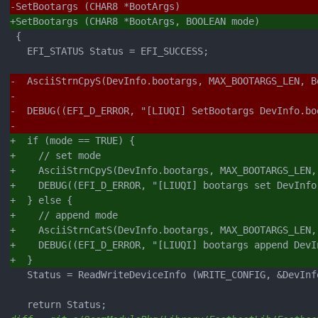
-SetBootargs (CHAR8 *BootArgs)
+SetBootargs (CHAR8 *BootArgs, BOOLEAN mode)
 {

   EFI_STATUS Status = EFI_SUCCESS;

-  AsciiStrnCpyS(DevInfo.bootargs, MAX_BOOTARGS_LEN, B
-
-  DEBUG((EFI_D_ERROR, "[LIUQI] SetBootargs DevInfo.bo
-
+  if (mode == TRUE) {
+    // set mode
+    AsciiStrnCpyS(DevInfo.bootargs, MAX_BOOTARGS_LEN,
+    DEBUG((EFI_D_ERROR, "[LIUQI] bootargs set DevInfo
+  } else {
+    // append mode
+    AsciiStrnCatS(DevInfo.bootargs, MAX_BOOTARGS_LEN,
+    DEBUG((EFI_D_ERROR, "[LIUQI] bootargs append DevI
+  }
   Status = ReadWriteDeviceInfo (WRITE_CONFIG, &DevInf