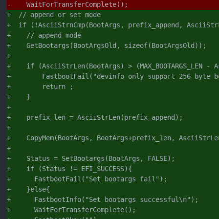
-    WaitForTransferComplete();
+  // append or set mode
+  if (!AsciiStrnCmp(BootArgs, prefix_append, AsciiStr
+    // append mode
+    GetBootargs(BootArgsOld, sizeof(BootArgsOld));
+
+    if (AsciiStrLen(BootArgs) > (MAX_BOOTARGS_LEN - A
+        FastbootFail("devinfo only support 256 byte b
+        return ;
+    }
+
+    prefix_len = AsciiStrLen(prefix_append);
+
+    CopyMem(BootArgs, BootArgs+prefix_len, AsciiStrLe
+
+    Status = SetBootargs(BootArgs, FALSE);
+    if (Status != EFI_SUCCESS){
+      FastbootFail("Set bootargs fail");
+    }else{
+      FastbootInfo("Set bootargs successful\n");
+      WaitForTransferComplete();