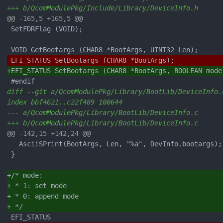
+++ b/QcomModulePkg/Include/Library/DeviceInfo.h
@@ -165,5 +165,5 @@
 SetFDRFlag (VOID);

-EFI_STATUS SetBootargs (CHAR8 *BootArgs);
+EFI_STATUS SetBootargs (CHAR8 *BootArgs, BOOLEAN mode
diff --git a/QcomModulePkg/Library/BootLib/DeviceInfo.
index bbf4621..c22f489 100644
--- a/QcomModulePkg/Library/BootLib/DeviceInfo.c
+++ b/QcomModulePkg/Library/BootLib/DeviceInfo.c
@@ -142,15 +142,24 @@
   AsciiSPrint(BootArgs, Len, "%a", DevInfo.bootargs);

 }

+/* mode:
+ * 1: set mode
+ * 0: append mode
+ */