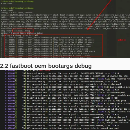
2.2 fastboot oem bootargs debug