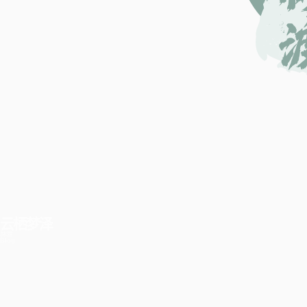
云栖梦泽
林渡
Blog