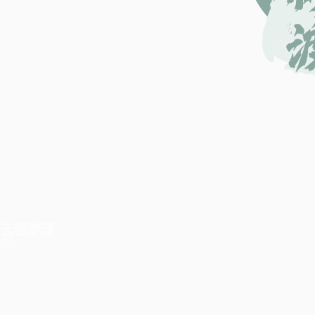
云栖梦泽
林渡
Blog