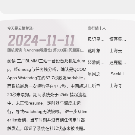
今天是云栖梦泽·
壹行随十人
2024-11-11
风记星辰
博客集市
随机阅读「[Android稳定性] 第033篇 [问题篇]
谜叶象限 - 每一片叶子，都是未完成的坐标系
山海云栈
suspend时shedule io操作导致线程阻塞引发死
阅读 工厂BLMMI工站一台设备死机进dum
机」
轻雅阁
迷鹿屋
p，经dmesg与任务栈分析，确认是QCOM
星风之痕
ISeekLife
Apps Watchdog在约67.7秒触发bark/bite，
且听书吟 - 诗与梦想的远方
山海寻川
而系统最后一次喂狗停在47.7秒，中间超过
20秒未喂狗。期间系统处于s2idle挂起流程
中，未正常resume，定时器与调度未运
行，导致watchdog无法被喂。 进一步从tim
er list看到，当前时刻并没有到任何定时器
触发点，印证了系统在挂起状态未被唤醒。