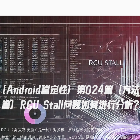
[Android稳定性] 第024篇 [方法
篇] RCU Stall问题如何进行分析？
Android稳定性
RCU
RCU（读-复制-更新）是一种针对多核、多线程环境的内存同步机制，旨在解决读写
并发问题，特别适用于读多写少的场景。RCU Stall是指RCU子系统检测到的问题，