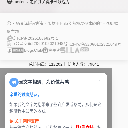
通过tasks.txt定位到关键卡死线程为......
云栖梦泽版权所有 · 架构于
Halo
及为您增强体验的
THYUU/星
度
主题
苏ICP备2025185582号-1
苏公网安备32060102321049号
BlogsClub
笔墨迹
总访问量：
112202
｜
访客人数：
79041
因文字相遇，为价值共鸣
亲爱的读者朋友，
如果我的文字为您带来了些许启发或帮助，那便是这
趟旅程中最美的收获。
💫 关于创作支持
每一篇文章的结尾，我都放置了一个
「打赏支持」
按