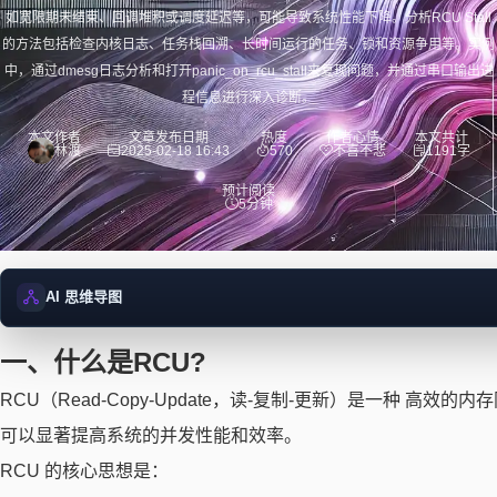
如宽限期未结束、回调堆积或调度延迟等，可能导致系统性能下降。分析RCU Stall
的方法包括检查内核日志、任务栈回溯、长时间运行的任务、锁和资源争用等。实例
中，通过dmesg日志分析和打开panic_on_rcu_stall来复现问题，并通过串口输出进
程信息进行深入诊断。
本文作者
文章发布日期
热度
作者心情
本文共计
林渡
2025-02-18 16:43
570
不喜不悲
1191字
预计阅读
5分钟
AI 思维导图
一、什么是RCU?
正在加载思维导图...
RCU（Read-Copy-Update，读-复制-更新）是一种
可以显著提高系统的并发性能和效率。
RCU 的核心思想是：