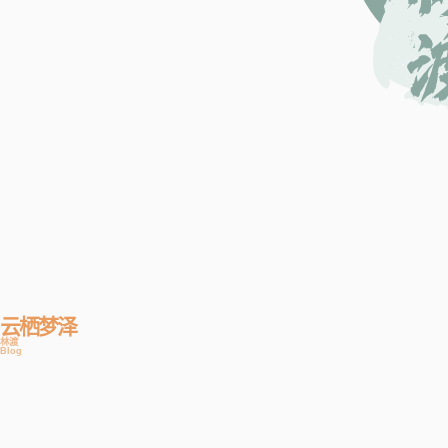
云栖梦泽
林渡
Blog