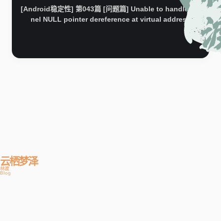
[Android稳定性] 第043篇 [问题篇] Unable to handle ker
nel NULL pointer dereference at virtual address
云栖梦泽
林渡
Blog